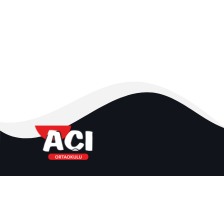
Adres:
Karaağaç Mh. 750 Sk. No:14 Erzincan |
Türkiye
Email: