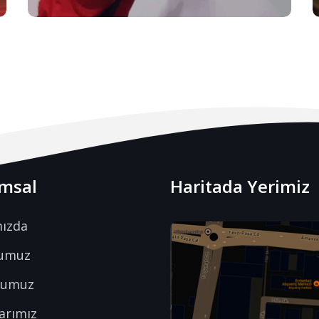
msal
Haritada Yerimiz
ızda
numuz
numuz
arımız