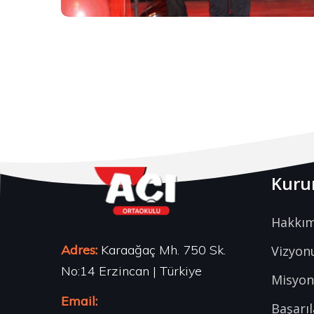
Kuru
Hakkım
Adres:
Karaağaç Mh. 750 Sk.
Vizyo
No:14 Erzincan | Türkiye
Misyo
Email:
Başarıl